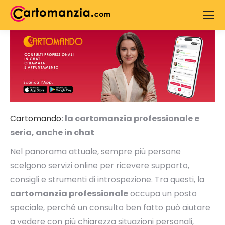
Search:
Cartomando
: la cartomanzia professionale e
seria, anche in chat
Nel panorama attuale, sempre più persone
scelgono servizi online per ricevere supporto,
consigli e strumenti di introspezione. Tra questi, la
cartomanzia professionale
occupa un posto
speciale, perché un consulto ben fatto può aiutare
a vedere con più chiarezza situazioni personali,