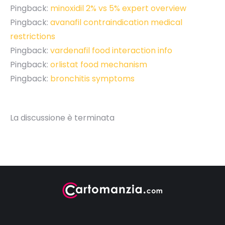
Pingback:
minoxidil 2% vs 5% expert overview
Pingback:
avanafil contraindication medical
restrictions
Pingback:
vardenafil food interaction info
Pingback:
orlistat food mechanism
Pingback:
bronchitis symptoms
La discussione è terminata